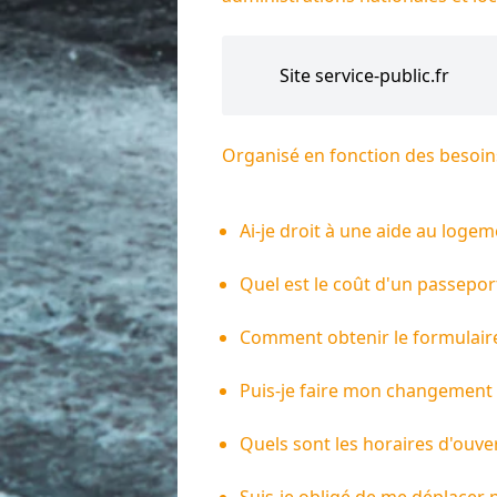
Site service-public.fr
Organisé en fonction des besoins
Ai-je droit à une aide au logem
Quel est le coût d'un passepor
Comment obtenir le formulaire
Puis-je faire mon changement 
Quels sont les horaires d'ouver