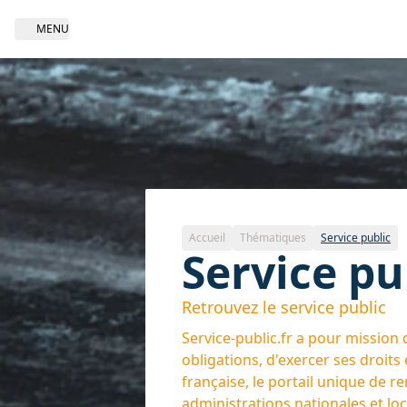
MENU
Open navigation
Thématique | Service public
Accueil
Thématiques
Service public
Service pu
Retrouvez le service public
Service-public.fr
a pour mission d
obligations, d'exercer ses droits 
française, le portail unique de r
administrations nationales et loc