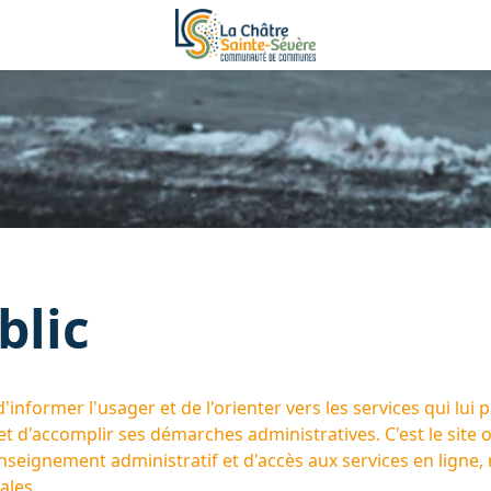
blic
'informer l'usager et de l'orienter vers les services qui lui
et d'accomplir ses démarches administratives. C'est le site of
enseignement administratif et d'accès aux services en ligne, 
ales.